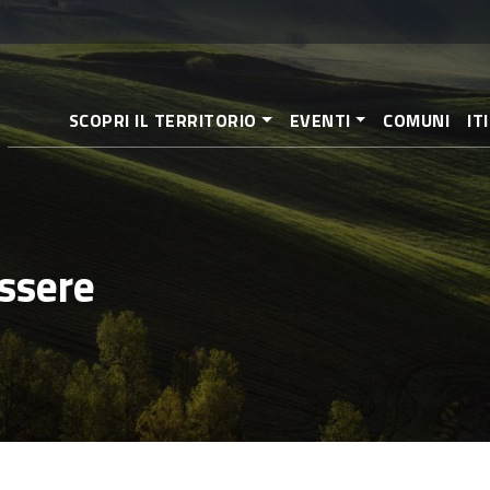
Salta
al
contenuto
principale
SCOPRI IL TERRITORIO
EVENTI
COMUNI
IT
ssere