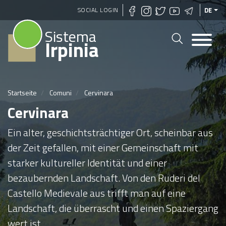
Direkt
SOCIAL LOGIN
DE
zum
Sistema
Inhalt
Irpinia
Startseite
Comuni
Cervinara
Cervinara
Ein alter, geschichtsträchtiger Ort, scheinbar aus
der Zeit gefallen, mit einer Gemeinschaft mit
starker kultureller Identität und einer
bezaubernden Landschaft. Von den Ruderi del
Castello Medievale aus trifft man auf eine
Landschaft, die überrascht und einen Spaziergang
wert ist.