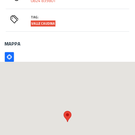
0824 839801
TAG:
VALLE CAUDINA
MAPPA
Poligono
GEO