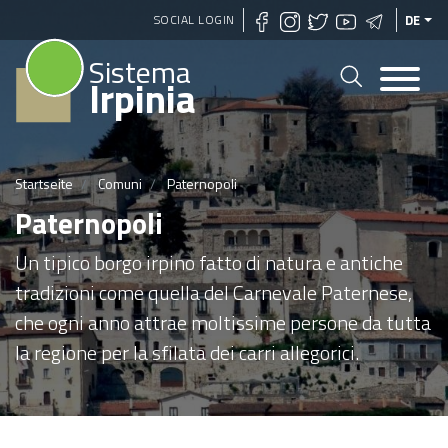
Direkt
SOCIAL LOGIN
DE
zum
Sistema
Inhalt
Irpinia
Startseite
Comuni
Paternopoli
Paternopoli
Un tipico borgo irpino fatto di natura e antiche
tradizioni come quella del Carnevale Paternese,
che ogni anno attrae moltissime persone da tutta
la regione per la sfilata dei carri allegorici.