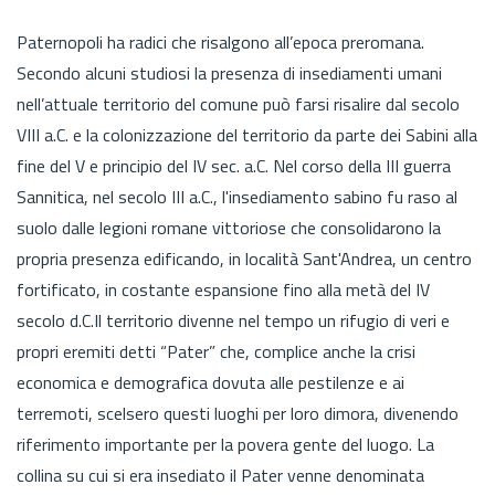
Paternopoli ha radici che risalgono all’epoca preromana.
Secondo alcuni studiosi la presenza di insediamenti umani
nell’attuale territorio del comune può farsi risalire dal secolo
VIII a.C. e la colonizzazione del territorio da parte dei Sabini alla
fine del V e principio del IV sec. a.C. Nel corso della III guerra
Sannitica, nel secolo III a.C., l'insediamento sabino fu raso al
suolo dalle legioni romane vittoriose che consolidarono la
propria presenza edificando, in località Sant'Andrea, un centro
fortificato, in costante espansione fino alla metà del IV
secolo d.C.Il territorio divenne nel tempo un rifugio di veri e
propri eremiti detti “Pater” che, complice anche la crisi
economica e demografica dovuta alle pestilenze e ai
terremoti, scelsero questi luoghi per loro dimora, divenendo
riferimento importante per la povera gente del luogo. La
collina su cui si era insediato il Pater venne denominata