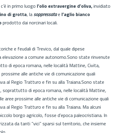
 c’è in primo luogo
l’olio extravergine d’oliva,
invidiato
ino di grotta
, la
soppressata
e
l’aglio bianco
o
prodotto dai norcinari locali.
toriche e feudali di Trevico, dal quale dipese
ua elevazione a comune autonomo.Sono state rinvenute
o di epoca romana, nelle località Mattine, Civita,
 prossime alle antiche vie di comunicazione quali
egava al Regio Tratturo e fin su alla Traiana.Sono state
soprattutto di epoca romana, nelle località Mattine,
le aree prossime alle antiche vie di comunicazione quali
gava al Regio Tratturo e fin su alla Traiana. Ma alcuni
iccolo borgo agricolo, fosse d’epoca paleocristiana. In
izzata da tanti “vici” sparsi sul territorio, che insieme
olo.