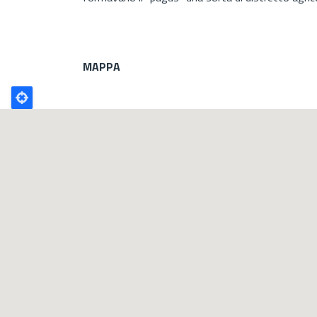
MAPPA
Poligono
GEO