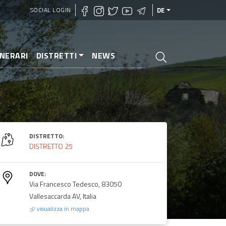
SOCIAL LOGIN
DE
INERARI
DISTRETTI
NEWS
DISTRETTO:
DISTRETTO 25
DOVE:
Via Francesco Tedesco, 83050
Vallesaccarda AV, Italia
visualizza in mappa