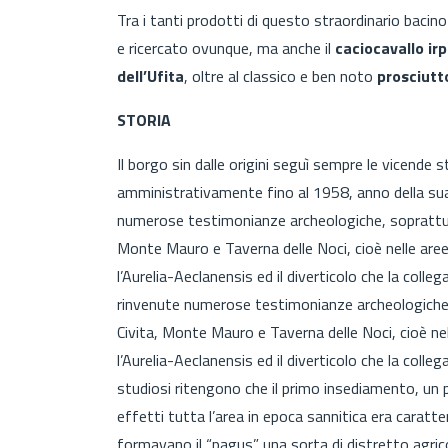
Tra i tanti prodotti di questo straordinario bacino
e ricercato ovunque, ma anche il
caciocavallo irp
dell’Ufita
, oltre al classico e ben noto
prosciutt
STORIA
Il borgo sin dalle origini seguì sempre le vicende s
amministrativamente fino al 1958, anno della s
numerose testimonianze archeologiche, soprattutt
Monte Mauro e Taverna delle Noci, cioè nelle aree
l’Aurelia-Aeclanensis ed il diverticolo che la coll
rinvenute numerose testimonianze archeologiche, 
Civita, Monte Mauro e Taverna delle Noci, cioè nel
l’Aurelia-Aeclanensis ed il diverticolo che la colle
studiosi ritengono che il primo insediamento, un p
effetti tutta l’area in epoca sannitica era caratter
formavano il “pagus” una sorta di distretto agric