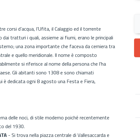
re corsi d’acqua, l’Ufita, il Calaggio ed il torrente
ai tratturi i quali, assieme ai fiumi, erano le principali
esterno; una zona importante che faceva da cerniera tra
trale e quello meridionale. Il nome è composto
ilmente si riferisce al nome della persona che l’ha
paese. Gli abitanti sono 1308 e sono chiamati
cui è dedicata ogni 8 agosto una Festa e Fiera,
erna delle noci, di stile moderno poiché recentemente
to del 1930.
ATA
- Si trova nella piazza centrale di Vallesaccarda e