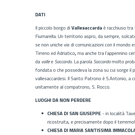
DATI
Il piccolo borgo di
Vallesaccarda
è racchiuso tra t
Fiumarella. Un territorio aspro, da sempre, solcato d
se non uniche vie di comunicazioni con il mondo 
Tirreno ed Adriatico
,
ma anche tra l’appennino cen
da
valle
e
Saccardo
. La parola
Saccardo
molto probab
fondata o che possedeva la zona su cui sorge il 
vallesaccardesi. Il Santo Patrono è S.Antonio, a 
unitamente al compatrono, S. Rocco.
LUOGHI DA NON PERDERE
CHIESA DI SAN GIUSEPPE
- in località Tav
ricostruita, e precisamente dopo il terremo
CHIESA DI MARIA SANTISSIMA IMMACOL