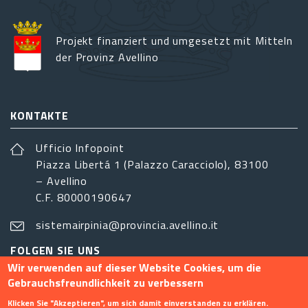
Projekt finanziert und umgesetzt mit Mitteln
der Provinz Avellino
KONTAKTE
Ufficio Infopoint
Piazza Libertá 1 (Palazzo Caracciolo), 83100
– Avellino
C.F. 80000190647
sistemairpinia@provincia.avellino.it
FOLGEN SIE UNS
Wir verwenden auf dieser Website Cookies, um die
Gebrauchsfreundlichkeit zu verbessern
Klicken Sie "Akzeptieren", um sich damit einverstanden zu erklären.