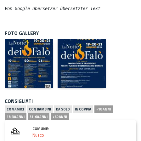
Von Google Übersetzer übersetzter Text
FOTO GALLERY
CONSIGLIATI
CON AMICI
CON BAMBINI
DA SOLO
IN COPPIA
<18 ANNI
18-30 ANNI
31-60 ANNI
>60 ANNI
COMUNE:
Nusco