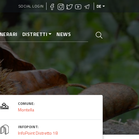
SOCIAL LOGIN
DE
INERARI
DISTRETTI
NEWS
COMUNE:
Montella
INFOPOINT:
InfoPoint Distretto 18