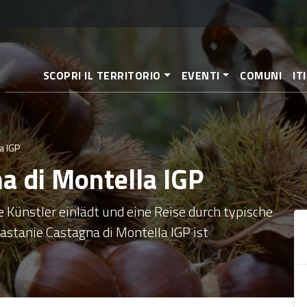
Direkt
zum
Inhalt
SCOPRI IL TERRITORIO
EVENTI
COMUNI
IT
a IGP
na di Montella IGP
ne Künstler einlädt und eine Reise durch typische
astanie Castagna di Montella IGP ist