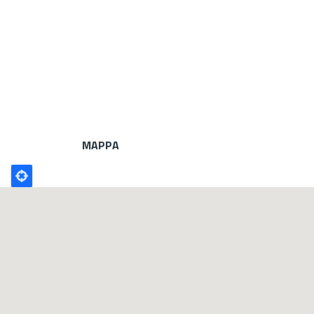
MAPPA
Poligono
GEO