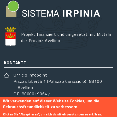
Projekt finanziert und umgesetzt mit Mitteln
der Provinz Avellino
KONTAKTE
Ufficio Infopoint
Piazza Libertá 1 (Palazzo Caracciolo), 83100
– Avellino
C.F. 80000190647
Wir verwenden auf dieser Website Cookies, um die
sistemairpinia@provincia.avellino.it
Gebrauchsfreundlichkeit zu verbessern
FOLGEN SIE UNS
Klicken Sie "Akzeptieren", um sich damit einverstanden zu erklären.