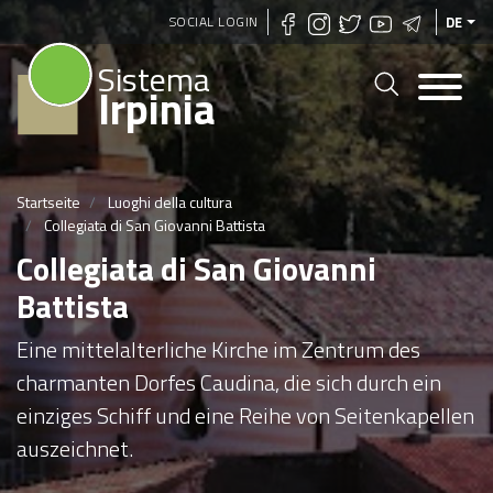
Direkt
SOCIAL LOGIN
DE
zum
Sistema
Inhalt
Irpinia
Startseite
Luoghi della cultura
Collegiata di San Giovanni Battista
Collegiata di San Giovanni
Battista
Eine mittelalterliche Kirche im Zentrum des
charmanten Dorfes Caudina, die sich durch ein
einziges Schiff und eine Reihe von Seitenkapellen
auszeichnet.