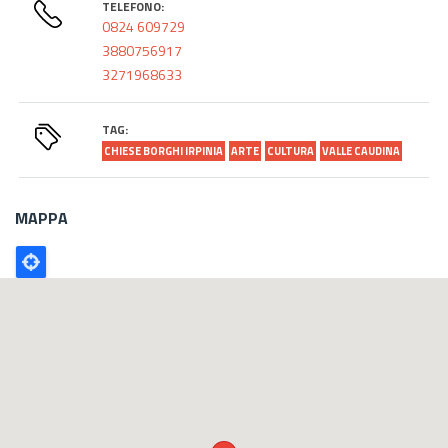
TELEFONO:
0824 609729
3880756917
3271968633
TAG:
CHIESE BORGHI IRPINIA
ARTE
CULTURA
VALLE CAUDINA
MAPPA
Poligono
GEO