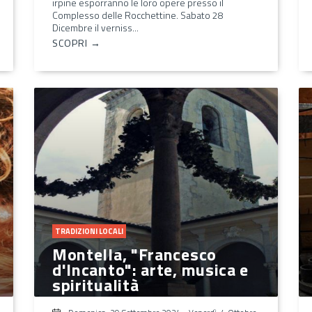
irpine esporranno le loro opere presso il
Complesso delle Rocchettine. Sabato 28
Dicembre il verniss...
SCOPRI →
TRADIZIONI LOCALI
Montella, "Francesco
d'Incanto": arte, musica e
spiritualità