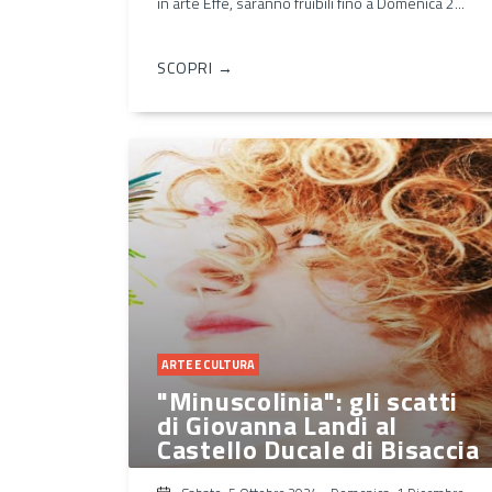
in arte Effe, saranno fruibili fino a Domenica 2...
SCOPRI →
ARTE E CULTURA
"Minuscolinia": gli scatti
di Giovanna Landi al
Castello Ducale di Bisaccia