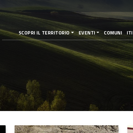
Salta
al
contenuto
principale
SCOPRI IL TERRITORIO
EVENTI
COMUNI
IT