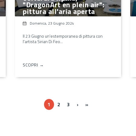
"DragonArt en plein air":
pittura all'aria aperta
Domenica, 23 Giugno 2024
Il 23 Giugno un'estemporanea di pittura con
l'artista Sirian Di Feo...
SCOPRI →
››
Ultima »
1
2
3
›
»