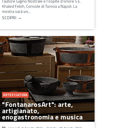
l'autore Gigino Nostrale e l'ospite d'onore S.E.
Khaled Fekih, Console di Tunisia a Napoli. La
mostra sarà vis...
SCOPRI →
ARTE E CULTURA
"FontanarosArt": arte,
artigianato,
enogastronomia e musica