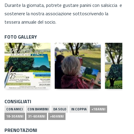
Durante la giornata, potrete gustare panini con salsiccia e
sostenere la nostra associazione sottoscrivendo la
tessera annuale del socio.
FOTO GALLERY
CONSIGLIATI
CON AMICI
CON BAMBINI
DA SOLO
IN COPPIA
<18 ANNI
18-30 ANNI
31-60 ANNI
>60 ANNI
PRENOTAZIONI