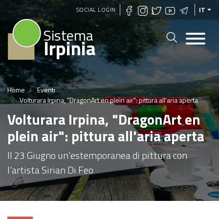
Salta
SOCIAL LOGIN
IT
al
Sistema
contenuto
Irpinia
principale
Home
Eventi
Volturara Irpina, "DragonArt en plein air": pittura all'aria aperta
Volturara Irpina, "DragonArt en
plein air": pittura all'aria aperta
Il 23 Giugno un'estemporanea di pittura con
l'artista Sirian Di Feo