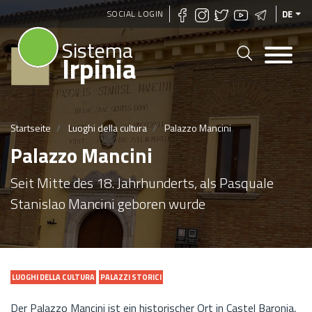
Direkt
SOCIAL LOGIN
DE
zum
Sistema
Inhalt
Irpinia
Startseite
Luoghi della cultura
Palazzo Mancini
Palazzo Mancini
Seit Mitte des 18. Jahrhunderts, als Pasquale
Stanislao Mancini geboren wurde
LUOGHI DELLA CULTURA
PALAZZI STORICI
Der Palazzo Mancini ist ein historischer Ort in Castel Baronia,