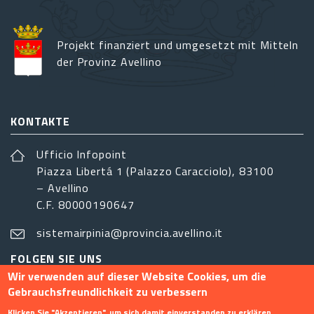
Projekt finanziert und umgesetzt mit Mitteln
der Provinz Avellino
KONTAKTE
Ufficio Infopoint
Piazza Libertá 1 (Palazzo Caracciolo), 83100
– Avellino
C.F. 80000190647
sistemairpinia@provincia.avellino.it
FOLGEN SIE UNS
Wir verwenden auf dieser Website Cookies, um die
Gebrauchsfreundlichkeit zu verbessern
Klicken Sie "Akzeptieren", um sich damit einverstanden zu erklären.