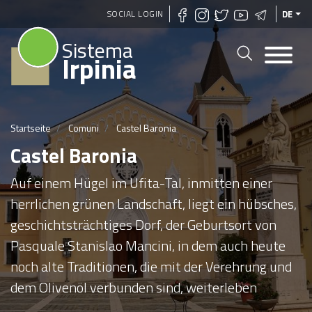
Direkt
SOCIAL LOGIN
DE
zum
Sistema
Inhalt
Irpinia
Startseite
Comuni
Castel Baronia
Castel Baronia
Auf einem Hügel im Ufita-Tal, inmitten einer
herrlichen grünen Landschaft, liegt ein hübsches,
geschichtsträchtiges Dorf, der Geburtsort von
Pasquale Stanislao Mancini, in dem auch heute
noch alte Traditionen, die mit der Verehrung und
dem Olivenöl verbunden sind, weiterleben