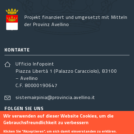
Projekt finanziert und umgesetzt mit Mitteln
der Provinz Avellino
KONTAKTE
Ufficio Infopoint
Piazza Libertá 1 (Palazzo Caracciolo), 83100
– Avellino
C.F. 80000190647
sistemairpinia@provincia.avellino.it
FOLGEN SIE UNS
Wir verwenden auf dieser Website Cookies, um die
Gebrauchsfreundlichkeit zu verbessern
Klicken Sie "Akzeptieren", um sich damit einverstanden zu erklären.