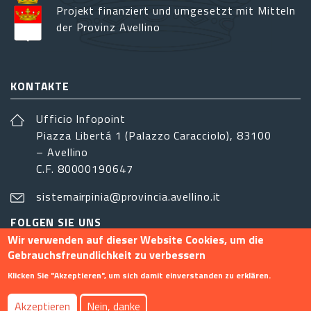
Projekt finanziert und umgesetzt mit Mitteln
der Provinz Avellino
KONTAKTE
Ufficio Infopoint
Piazza Libertá 1 (Palazzo Caracciolo), 83100
– Avellino
C.F. 80000190647
sistemairpinia@provincia.avellino.it
FOLGEN SIE UNS
Wir verwenden auf dieser Website Cookies, um die
Gebrauchsfreundlichkeit zu verbessern
Klicken Sie "Akzeptieren", um sich damit einverstanden zu erklären.
Footer menu
Akzeptieren
Nein, danke
Info
Kontakt
Privacy