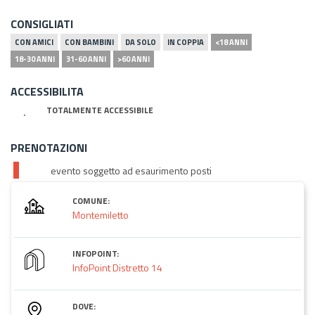
CONSIGLIATI
CON AMICI
CON BAMBINI
DA SOLO
IN COPPIA
<18 ANNI
18-30 ANNI
31-60 ANNI
>60 ANNI
ACCESSIBILITA
TOTALMENTE ACCESSIBILE
PRENOTAZIONI
evento soggetto ad esaurimento posti
COMUNE:
Montemiletto
INFOPOINT:
InfoPoint Distretto 14
DOVE: