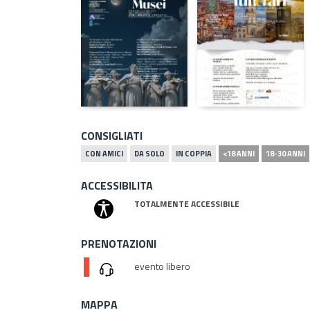
CONSIGLIATI
CON AMICI
DA SOLO
IN COPPIA
<18 ANNI
18-30 ANNI
ACCESSIBILITA
TOTALMENTE ACCESSIBILE
PRENOTAZIONI
evento libero
MAPPA