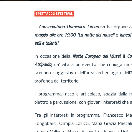
SPETTACOLI E FESTIVAL
Il
Conservatorio Domenico Cimarosa
ha organizza
maggio alle ore 19:00
"La notte dei musei"
e
lunedì
stili e talenti."
In occasione della
Notte Europea dei Musei,
il
Co
Atripalda,
da’ vita a un evento che coniuga musi
scenario suggestivo dell’area archeologica dell’
profonda del territorio.
Il programma, ricco e articolato, spazia dalla
plettro e percussione, con giovani interpreti che an
Tra gli interpreti in programma: Francesco Ma
Longobardi, Olimpia Colucci, Maria Grazia Pascal
Teresa Vallese, Marco Salapete, Rebecca Della R