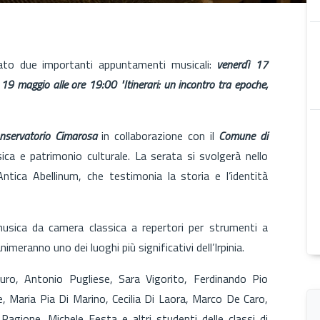
to due importanti appuntamenti musicali:
venerdì 17
 19 maggio alle ore 19:00 "Itinerari: un incontro tra epoche,
nservatorio Cimarosa
in collaborazione con il
Comune di
ca e patrimonio culturale. La serata si svolgerà nello
Antica Abellinum, che testimonia la storia e l’identità
 musica da camera classica a repertori per strumenti a
imeranno uno dei luoghi più significativi dell’Irpinia.
uro, Antonio Pugliese, Sara Vigorito, Ferdinando Pio
e, Maria Pia Di Marino, Cecilia Di Laora, Marco De Caro,
agione, Michele Festa e altri studenti delle classi di