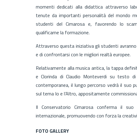
momenti dedicati alla didattica attraverso la
tenute da importanti personalità del mondo mus
studenti del Cimarosa e, favorendo lo scamb
qualificarne la formazione.
Attraverso questa iniziativa gli studenti avranno
e di confrontarsi con le migliori realtà europee.
Relativamente alla musica antica, la tappa defini
e Clorinda di Claudio Monteverdi su testo d
contemporanea, il lungo percorso vedrà il suo pu
sul tema Io e l’Altro, appositamente commissiona
Il Conservatorio Cimarosa conferma il suo 
internazionale, promuovendo con forza la creativit
FOTO GALLERY