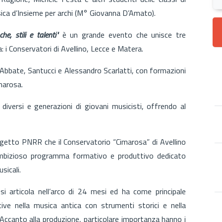
ica d’Insieme per archi (M° Giovanna D’Amato).
he, stili e talenti"
è un grande evento che unisce tre
a: i Conservatori di Avellino, Lecce e Matera.
 Abbate, Santucci e Alessandro Scarlatti, con formazioni
imarosa.
diversi e generazioni di giovani musicisti, offrendo al
rogetto PNRR che il Conservatorio “Cimarosa” di Avellino
ambizioso programma formativo e produttivo dedicato
usicali.
i articola nell’arco di 24 mesi ed ha come principale
tive nella musica antica con strumenti storici e nella
ccanto alla produzione, particolare importanza hanno i