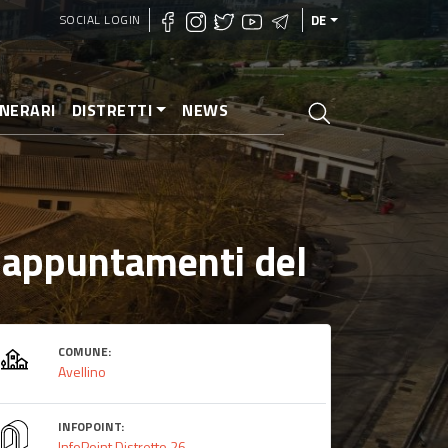
SOCIAL LOGIN
DE
INERARI
DISTRETTI
NEWS
li appuntamenti del
COMUNE:
Avellino
INFOPOINT:
InfoPoint Distretto 26