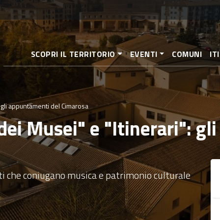
Direkt
zum
Inhalt
SCOPRI IL TERRITORIO
EVENTI
COMUNI
IT
": gli appuntamenti del Cimarosa
dei Musei" e "Itinerari": g
i che coniugano musica e patrimonio culturale