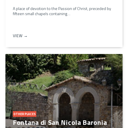
A place of devotion to the Passion of Christ, preceded by
fifteen small chapels containing…
VIEW →
OTHER PLACES
Fontana di San Nicola Baronia