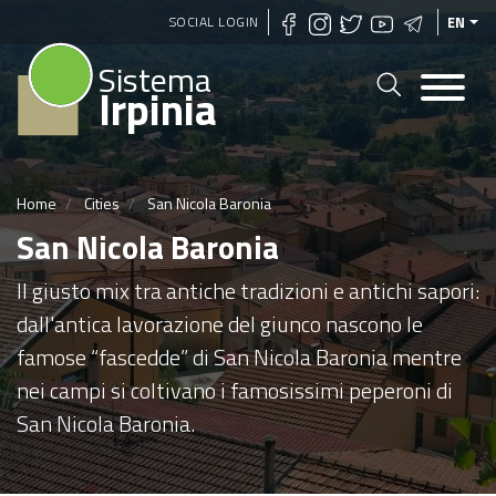
Skip
SOCIAL LOGIN
EN
to
Sistema
main
Irpinia
content
Home
Cities
San Nicola Baronia
San Nicola Baronia
Il giusto mix tra antiche tradizioni e antichi sapori:
dall'antica lavorazione del giunco nascono le
famose “fascedde” di San Nicola Baronia mentre
nei campi si coltivano i famosissimi peperoni di
San Nicola Baronia.