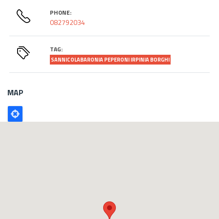
PHONE:
082792034
TAG:
SANNICOLABARONIA PEPERONI IRPINIA BORGHI
MAP
Poligono
GEO