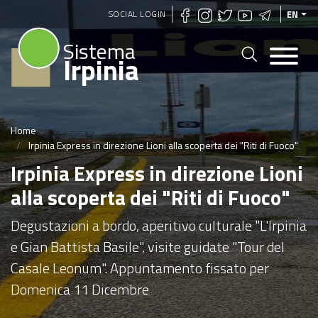
Skip
SOCIAL LOGIN
EN
to
Sistema
main
Irpinia
content
Home
Irpinia Express in direzione Lioni alla scoperta dei "Riti di Fuoco"
Irpinia Express in direzione Lioni
alla scoperta dei "Riti di Fuoco"
Degustazioni a bordo, aperitivo culturale "L'Irpinia
e Gian Battista Basile", visite guidate "Tour del
Casale Leonum". Appuntamento fissato per
Domenica 11 Dicembre