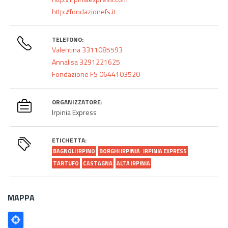
http://fondazionefs.it
TELEFONO:
Valentina 3311085593
Annalisa 3291221625
Fondazione FS 0644103520
ORGANIZZATORE:
Irpinia Express
ETICHETTA:
BAGNOLI IRPINO
BORGHI IRPINIA
IRPINIA EXPRESS
TARTUFO
CASTAGNA
ALTA IRPINIA
MAPPA
Poligono