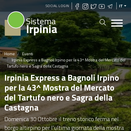
Salta
SOCIAL LOGIN
IT
al
Sistema
contenuto
Irpinia
principale
Home
Eventi
Irpinia Express a Bagnoli Irpino per la 43^ Mostra del Mercato del
Tartufo nero e Sagra della Castagna
Irpinia Express a Bagnoli Irpino
per la 43^ Mostra del Mercato
del Tartufo nero e Sagra della
Castagna
Domenica 30 Ottobre il treno storico ferma nel
borgo altirpino per l'ultima giornata della mostra