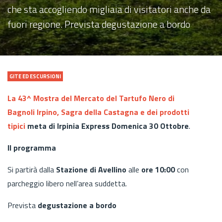
che sta accogliendo migliaia di visitatori anche da
fuori regione. Prevista degustazione a bordo
GITE ED ESCURSIONI
La 43^ Mostra del Mercato del Tartufo Nero di
Bagnoli Irpino, Sagra della Castagna e dei prodotti
tipici
meta di Irpinia Express Domenica 30 Ottobre
.
Il programma
Si partirà dalla
Stazione di Avellino
alle
ore 10:00
con
parcheggio libero nell’area suddetta.
Prevista
degustazione a bordo