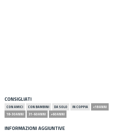
CONSIGLIATI
CON AMICI
CON BAMBINI
DA SOLO
IN COPPIA
<18 ANNI
18-30 ANNI
31-60 ANNI
>60 ANNI
INFORMAZIONI AGGIUNTIVE