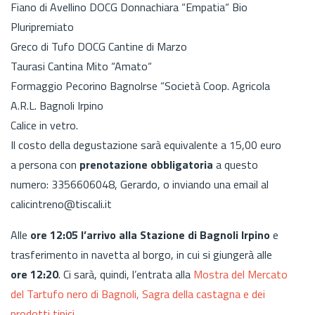
Fiano di Avellino DOCG Donnachiara “Empatia“ Bio
Pluripremiato
Greco di Tufo DOCG Cantine di Marzo
Taurasi Cantina Mito “Amato“
Formaggio Pecorino Bagnolrse “Società Coop. Agricola
A.R.L. Bagnoli Irpino
Calice in vetro.
Il costo della degustazione sarà equivalente a 15,00 euro
a persona con
prenotazione obbligatoria
a questo
numero: 3356606048, Gerardo, o inviando una email al
calicintreno@tiscali.it
Alle
ore 12:05
l’arrivo alla Stazione di Bagnoli Irpino
e
trasferimento in navetta al borgo, in cui si giungerà alle
ore 12:20
. Ci sarà, quindi, l’entrata alla
Mostra del Mercato
del Tartufo nero di Bagnoli, Sagra della castagna e dei
prodotti tipici.