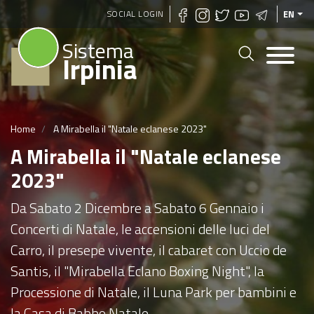
Skip
SOCIAL LOGIN
EN
to
Sistema
main
Irpinia
content
Home
A Mirabella il "Natale eclanese 2023"
A Mirabella il "Natale eclanese
2023"
Da Sabato 2 Dicembre a Sabato 6 Gennaio i
Concerti di Natale, le accensioni delle luci del
Carro, il presepe vivente, il cabaret con Uccio de
Santis, il "Mirabella Eclano Boxing Night", la
Processione di Natale, il Luna Park per bambini e
la Casa di Babbo Natale