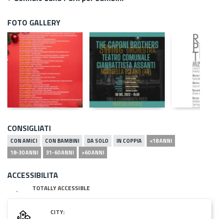
FOTO GALLERY
CONSIGLIATI
CON AMICI
CON BAMBINI
DA SOLO
IN COPPIA
<18 ANNI
18-30 ANNI
31-60 ANNI
>60 ANNI
ACCESSIBILITA
TOTALLY ACCESSIBLE
CITY: