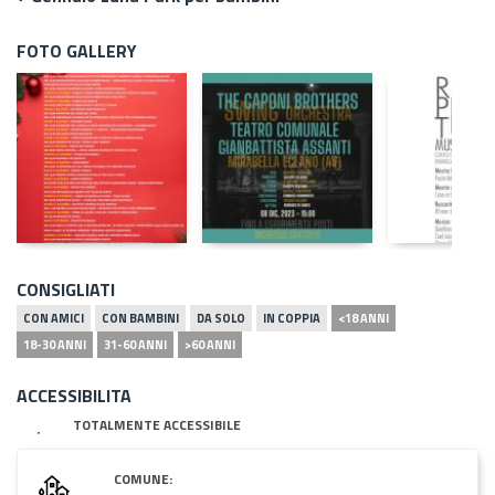
FOTO GALLERY
CONSIGLIATI
CON AMICI
CON BAMBINI
DA SOLO
IN COPPIA
<18 ANNI
18-30 ANNI
31-60 ANNI
>60 ANNI
ACCESSIBILITA
TOTALMENTE ACCESSIBILE
COMUNE: