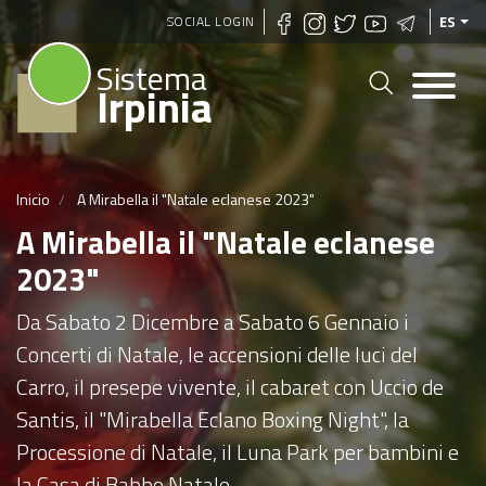
Pasar
SOCIAL LOGIN
ES
al
Sistema
contenido
Irpinia
principal
Inicio
A Mirabella il "Natale eclanese 2023"
A Mirabella il "Natale eclanese
2023"
Da Sabato 2 Dicembre a Sabato 6 Gennaio i
Concerti di Natale, le accensioni delle luci del
Carro, il presepe vivente, il cabaret con Uccio de
Santis, il "Mirabella Eclano Boxing Night", la
Processione di Natale, il Luna Park per bambini e
la Casa di Babbo Natale