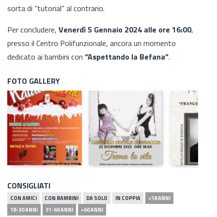
sorta di “tutorial” al contrario.
Per concludere,
Venerdì 5 Gennaio 2024 alle ore 16:00
,
presso il Centro Polifunzionale, ancora un momento
dedicato ai bambini con
“Aspettando la Befana”
.
FOTO GALLERY
CONSIGLIATI
CON AMICI
CON BAMBINI
DA SOLO
IN COPPIA
<18 ANNI
18-30 ANNI
31-60 ANNI
>60 ANNI