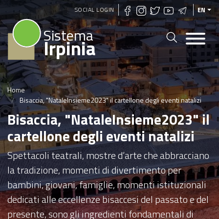
Skip
SOCIAL LOGIN
EN
to
Sistema
main
Irpinia
content
Home
Bisaccia, "NataleInsieme2023" il cartellone degli eventi natalizi
Bisaccia, "NataleInsieme2023" il
cartellone degli eventi natalizi
Spettacoli teatrali, mostre d’arte che abbracciano
la tradizione, momenti di divertimento per
bambini, giovani, famiglie, momenti istituzionali
dedicati alle eccellenze bisaccesi del passato e del
presente, sono gli ingredienti fondamentali di