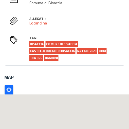
Comune di Bisaccia
ALLEGATI:
Locandina
TAG:
BISACCIA
COMUNE DI BISACCIA
CASTELLO DUCALE DI BISACCIA
NATALE 2023
LIBRI
TEATRO
BAMBINI
MAP
Poligono
GEO