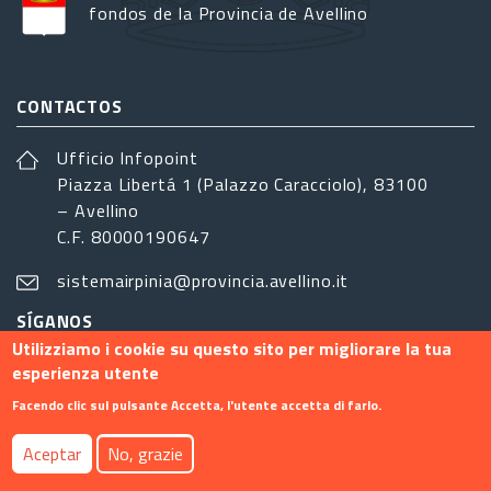
fondos de la Provincia de Avellino
CONTACTOS
Ufficio Infopoint
Piazza Libertá 1 (Palazzo Caracciolo), 83100
– Avellino
C.F. 80000190647
sistemairpinia@provincia.avellino.it
SÍGANOS
Utilizziamo i cookie su questo sito per migliorare la tua
esperienza utente
Facendo clic sul pulsante Accetta, l'utente accetta di farlo.
Footer menu
Aceptar
No, grazie
Contacto
Info
Privacy