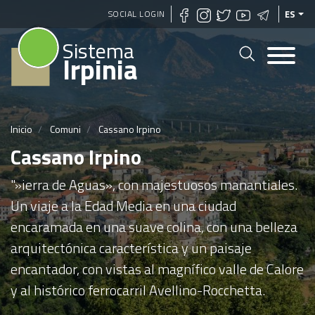
Pasar
SOCIAL LOGIN
ES
al
Sistema
contenido
Irpinia
principal
Inicio
Comuni
Cassano Irpino
Cassano Irpino
"»ierra de Aguas», con majestuosos manantiales.
Un viaje a la Edad Media en una ciudad
encaramada en una suave colina, con una belleza
arquitectónica característica y un paisaje
encantador, con vistas al magnífico valle de Calore
y al histórico ferrocarril Avellino-Rocchetta.