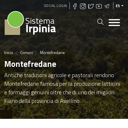
Pasar
SOCIAL LOGIN
ES
al
Sistema
contenido
Irpinia
principal
Inicio
Comuni
Montefredane
Montefredane
Antiche tradizioni agricole e pastorali rendono
Montefredane famosa per la produzione latticini
e formaggi genuini oltre che di uno dei migliori
Fiano della provincia di Avellino.