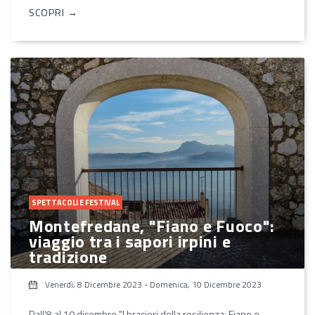
SCOPRI →
SPETTACOLI E FESTIVAL
Montefredane, "Fiano e Fuoco":
viaggio tra i sapori irpini e
tradizione
Venerdì, 8 Dicembre 2023
-
Domenica, 10 Dicembre 2023
Dall'8 al 10 dicembre "I bracieri della resilienza: Fiano e