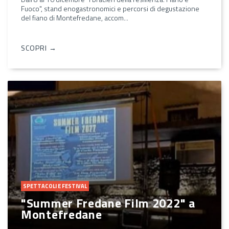
Fuoco", stand enogastronomici e percorsi di degustazione
del fiano di Montefredane, accom...
SCOPRI →
SPETTACOLI E FESTIVAL
"Summer Fredane Film 2022" a
Montefredane