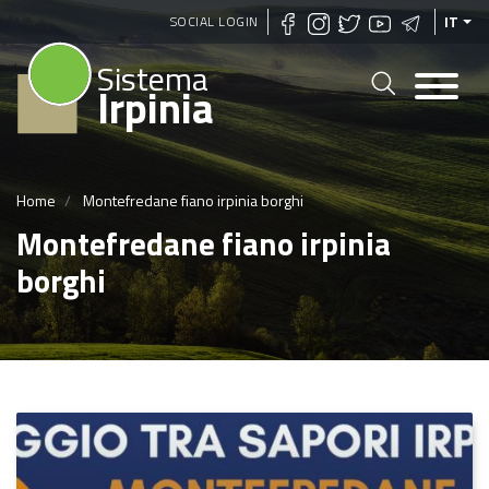
Salta
SOCIAL LOGIN
IT
al
Sistema
contenuto
Irpinia
principale
Home
Montefredane fiano irpinia borghi
Montefredane fiano irpinia
borghi