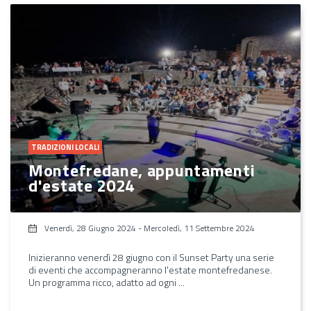
TRADIZIONI LOCALI
Montefredane, appuntamenti
d'estate 2024
Venerdì, 28 Giugno 2024
-
Mercoledì, 11 Settembre 2024
Inizieranno venerdì 28 giugno con il Sunset Party una serie
di eventi che accompagneranno l'estate montefredanese.
Un programma ricco, adatto ad ogni ...