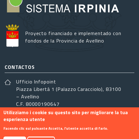
Proyecto financiado e implementado con
fondos de la Provincia de Avellino
CONTACTOS
Ufficio Infopoint
Piazza Libertá 1 (Palazzo Caracciolo), 83100
– Avellino
C.F. 80000190647
Utilizziamo i cookie su questo sito per migliorare la tua
sistemairpinia@provincia.avellino.it
esperienza utente
SÍGANOS
Facendo clic sul pulsante Accetta, l'utente accetta di farlo.