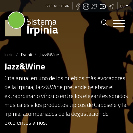
Pasar
SOCIAL LOGIN
ES
al
Sistema
contenido
Irpinia
principal
Inicio
Eventi
Jazz&Wine
Jazz&Wine
Cita anual en uno de los pueblos más evocadores
de la Irpinia, Jazz&Wine pretende celebrar el
extraordinario vínculo entre los elegantes sonidos
musicales y los productos típicos de Caposele y la
Irpinia, acompañados de la degustación de
excelentes vinos.