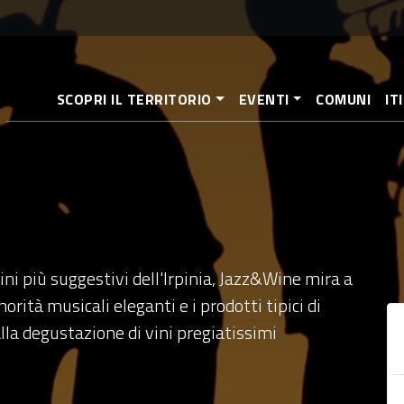
Salta
al
contenuto
principale
SCOPRI IL TERRITORIO
EVENTI
COMUNI
IT
i più suggestivi dell'Irpinia, Jazz&Wine mira a
orità musicali eleganti e i prodotti tipici di
lla degustazione di vini pregiatissimi