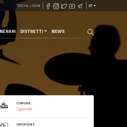
SOCIAL LOGIN
IT
INERARI
DISTRETTI
NEWS
COMUNE:
Caposele
INFOPOINT: