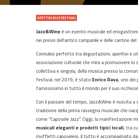
SPETTACOLI E FESTIVAL
Jazz&Wine
è un evento musicale ed enogastron
nei pressi dell'antico campanile e delle cantine de
Connubio perfetto tra degustazioni, aperitivi e o
associazione culturale che mira a promuovere lo s
collettiva e singola, della musica presso la comun
festival, nel 2019, è stato
Enrico Rava
, uno dei 
famosissimo in tutto il mondo per il suo ricchiss
Con il passare del tempo, Jazz&Wine è riuscita a c
tradizione della prima rassegna musicale che nacq
come "Caposele Jazz". Oggi, la manifestazione mir
musicali eleganti e prodotti tipici locali
, tra cu
muffletti caposelesi. Il tutto è accompagnato dall