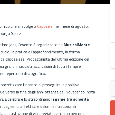
omico che si svolge a
Caposele
, nel mese di agosto,
l borgo Saure.
ttimo jazz, l'evento è organizzato da
MusicalMente
,
tudio, la pratica e l’approfondimento, in forma
ità caposelese. Protagonista dell'ultima edizione del
più grandi musicisti jazz italiani di tutti i tempi e
imo repertorio discografico.
oncretizzare l'intento di proseguire la positiva
ue verso la fine degli anni ottanta del Novecento, nota
a a celebrare lo straordinario
legame tra sonorità
i i taglieri di affettati e salumi e i tradizionali
a degustazione di vini pregiatissimi, con percorsi