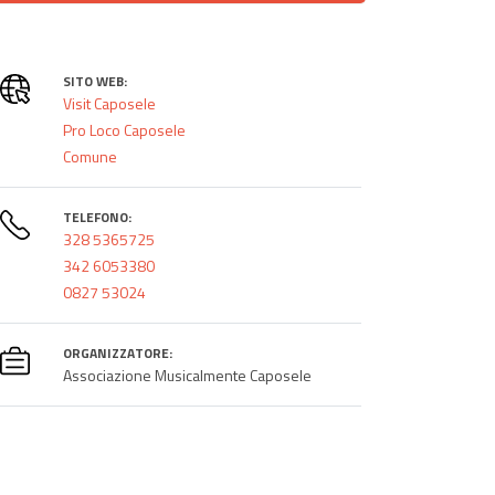
SITO WEB:
Visit Caposele
Pro Loco Caposele
Comune
TELEFONO:
328 5365725
342 6053380
0827 53024
ORGANIZZATORE:
Associazione Musicalmente Caposele