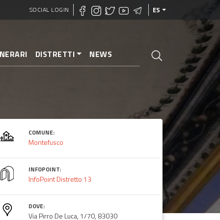
SOCIAL LOGIN
ES
INERARI
DISTRETTI
NEWS
COMUNE:
Montefusco
INFOPOINT:
InfoPoint Distretto 13
DOVE:
Via Pirro De Luca, 1/70, 83030