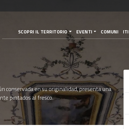
Pasar
al
contenido
principal
SCOPRI IL TERRITORIO
EVENTI
COMUNI
IT
aún conservada en su originalidad, presenta una
te pintados al fresco.