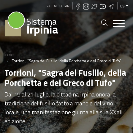
Pasar
SOCIAL LOGIN
ES
al
Sistema
contenido
Irpinia
principal
Inicio
Torrioni, "Sagra del Fusillo, della Porchetta e del Greco di Tufo"
Torrioni, "Sagra del Fusillo, della
Porchetta e del Greco di Tufo"
Dal 19 al 21 luglio, la cittadina irpina onora la
tradizione del fusillo fatto a mano e del vino
locale, una manifestazione giunta alla sua XXXII
edizione