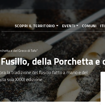
Salta
al
contenuto
principale
SCOPRI IL TERRITORIO
EVENTI
COMUNI
IT
orchetta e del Greco di Tufo"
 Fusillo, della Porchetta e
nora la tradizione del fusillo fatto a mano e del
lla sua XXXII edizione