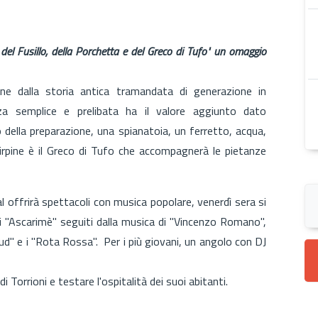
del Fusillo, della Porchetta e del Greco di Tufo" un omaggio
ione dalla storia antica tramandata di generazione in
za semplice e prelibata ha il valore aggiunto dato
 della preparazione, una spianatoia, un ferretto, acqua,
 irpine è il Greco di Tufo che accompagnerà le pietanze
val offrirà spettacoli con musica popolare, venerdì sera si
li "Ascarimè" seguiti dalla musica di "Vincenzo Romano",
ud" e i "Rota Rossa". Per i più giovani, un angolo con DJ
i Torrioni e testare l'ospitalità dei suoi abitanti.