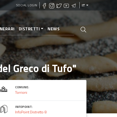
SOCIAL LOGIN
IT
INERARI
DISTRETTI
NEWS
 del Greco di Tufo"
COMUNE:
Torrioni
INFOPOINT:
InfoPoint Distretto 8