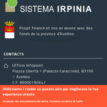
Projet financé et mis en œuvre avec des
fonds de la province d'Avellino
CONTACTS
Ufficio Infopoint
Piazza Libertá 1 (Palazzo Caracciolo), 83100
– Avellino
C.F. 80000190647
Utilizziamo i cookie su questo sito per migliorare la tua
sistemairpinia@provincia.avellino.it
esperienza utente
SUIVEZ-NOUS
Facendo clic sul pulsante Accetta, l'utente accetta di farlo.