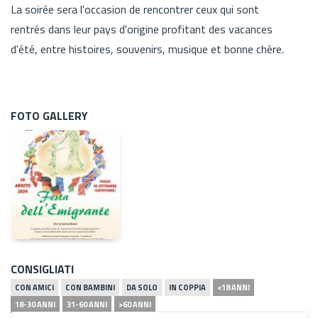
La soirée sera l'occasion de rencontrer ceux qui sont
rentrés dans leur pays d'origine profitant des vacances
d'été, entre histoires, souvenirs, musique et bonne chère.
FOTO GALLERY
CONSIGLIATI
CON AMICI
CON BAMBINI
DA SOLO
IN COPPIA
<18 ANNI
18-30 ANNI
31-60 ANNI
>60 ANNI