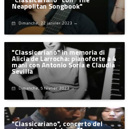
Neapolitan Songbook"
Dimanche, 22 janvier 2023
→
"Classicariano" in memoria di
Alicia de Larrocha: pianoforte a 4
mani con Antonio Soria e Claudia
Sevilla
Dimanche, 5 février 2023
→
"Classicariano", concerto del