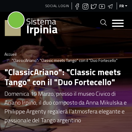
Aller
SOCIAL LOGIN
FR
au
Sistema
contenu
Irpinia
principal
Accueil
"ClassicAriano": "Classic meets Tango" con il "Duo Fortecello"
"ClassicAriano": "Classic meets
Tango" con il "Duo Fortecello"
Domenica 19 Marzo, presso il museo Civico di
Ariano Irpino, il duo composto da Anna Mikulska e
Philippe Argenty regalerà l'atmosfera elegante e
passionale del Tango argentino