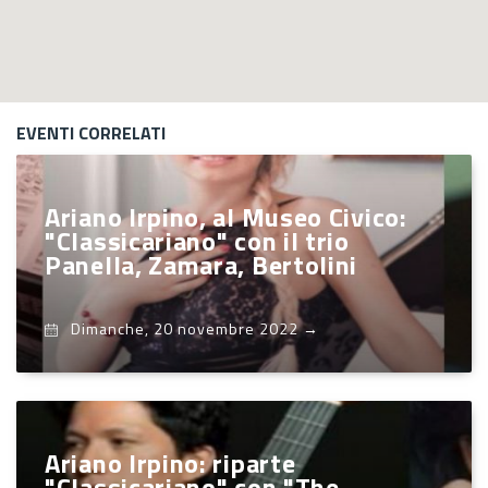
EVENTI CORRELATI
Ariano Irpino, al Museo Civico:
"Classicariano" con il trio
Panella, Zamara, Bertolini
Dimanche, 20 novembre 2022
→
Ariano Irpino: riparte
"Classicariano" con "The