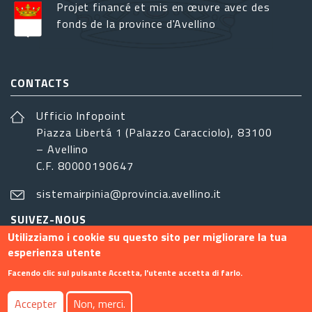
Projet financé et mis en œuvre avec des
fonds de la province d'Avellino
CONTACTS
Ufficio Infopoint
Piazza Libertá 1 (Palazzo Caracciolo), 83100
– Avellino
C.F. 80000190647
sistemairpinia@provincia.avellino.it
SUIVEZ-NOUS
Utilizziamo i cookie su questo sito per migliorare la tua
esperienza utente
Facendo clic sul pulsante Accetta, l'utente accetta di farlo.
Footer menu
Accepter
Non, merci.
Contact
Info
Privacy