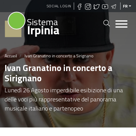
Aller
SOCIAL LOGIN
FR
au
Sistema
contenu
Irpinia
principal
Accueil
Ivan Granatino in concerto a Sirignano
Ivan Granatino in concerto a
Sirignano
Lunedì 26 Agosto imperdibile esibizione di una
delle voci più rappresentative del panorama
musicale italiano e partenopeo