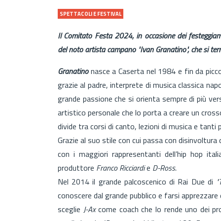
SPETTACOLI E FESTIVAL
Il Comitato Festa 2024, in occasione dei festeggiam
del noto artista campano "Ivan Granatino", che si terr
Granatino
nasce a Caserta nel 1984 e fin da picco
grazie al padre, interprete di musica classica nap
grande passione che si orienta sempre di più vers
artistico personale che lo porta a creare un cross
divide tra corsi di canto, lezioni di musica e tanti p
Grazie al suo stile con cui passa con disinvoltura d
con i maggiori rappresentanti dell’hip hop it
produttore
Franco Ricciardi
e
D-Ross.
Nel 2014 il grande palcoscenico di Rai Due di
"
conoscere dal grande pubblico e farsi apprezzare da
sceglie
J-Ax
come coach che lo rende uno dei prot