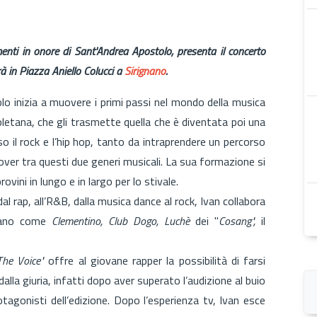
enti in onore di Sant'Andrea Apostolo, presenta il concerto
à in Piazza Aniello Colucci a
Sirignano
.
lo inizia a muovere i primi passi nel mondo della musica
oletana, che gli trasmette quella che è diventata poi una
o il rock e l’hip hop, tanto da intraprendere un percorso
over tra questi due generi musicali. La sua formazione si
rovini in lungo e in largo per lo stivale.
al rap, all’R&B, dalla musica dance al rock, Ivan collabora
aliano come
Clementino, Club Dogo, Luchè
dei "
Cosang",
il
The Voice"
offre al giovane rapper la possibilità di farsi
lla giuria, infatti dopo aver superato l’audizione al buio
agonisti dell’edizione. Dopo l’esperienza tv, Ivan esce