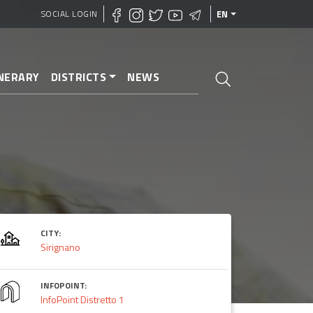
SOCIAL LOGIN
EN
INERARY
DISTRICTS
NEWS
CITY:
Sirignano
INFOPOINT:
InfoPoint Distretto 1