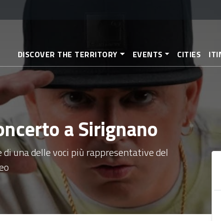
Skip
to
main
content
DISCOVER THE TERRITORY
EVENTS
CITIES
IT
oncerto a Sirignano
 di una delle voci più rappresentative del
peo