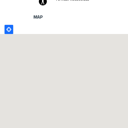
MAP
Poligono
GEO