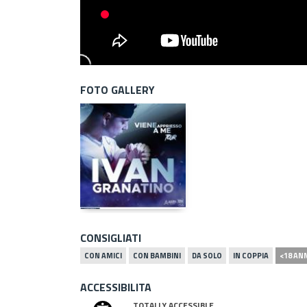
FOTO GALLERY
CONSIGLIATI
CON AMICI
CON BAMBINI
DA SOLO
IN COPPIA
<18 AN
ACCESSIBILITA
TOTALLY ACCESSIBLE