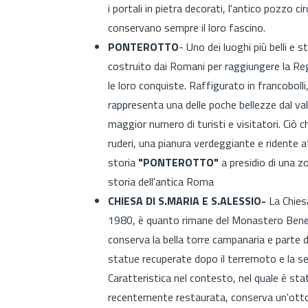
i portali in pietra decorati, l'antico pozzo c
conservano sempre il loro fascino.
PONTEROTTO
- Uno dei luoghi più belli e 
costruito dai Romani per raggiungere la Re
le loro conquiste. Raffigurato in francobolli
rappresenta una delle poche bellezze dal va
maggior numero di turisti e visitatori. Ciò 
ruderi, una pianura verdeggiante e ridente 
storia
"PONTEROTTO"
a presidio di una z
storia dell'antica Roma
CHIESA DI S.MARIA E S.ALESSIO-
La Chiesa
1980, è quanto rimane del Monastero Benede
conserva la bella torre campanaria e parte d
statue recuperate dopo il terremoto e la s
Caratteristica nel contesto, nel quale è sta
recentemente restaurata, conserva un'ottoce