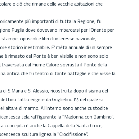
ircolare e ciò che rimane delle vecchie abitazioni che
storicamente più importanti di tutta la Regione, fu
gione Puglia dove dovevano imbarcarsi per l'Oriente per
, stampe, opuscoli e libri di interesse nazionale,
lore storico inestimabile. E' mèta annuale di un sempre
che è rimasto del Ponte è ben visibile e non sono solo
attraversata dal Fiume Calore sovrasta il Ponte della
ona antica che fu teatro di tante battaglie e che visse la
 di S.Maria e S. Alessio, ricostruita dopo il sisma del
ttino fatto erigere da Guglielmo IV, del quale si
ell'altare di marmo. All'interno sono anche custodite
eicentesca tela raffigurante la "Madonna con Bambino".
ta concepita è anche la Cappella della Santa Croce,
ntesca scultura lignea la "Crocifissione".