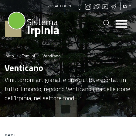
Pasar
SOCIAL LOGIN
ES
al
Sistema
contenido
Irpinia
principal
Inicio
Comuni
Venticano
Venticano
Vini, torroni artigianali e prosciutto, esportati in
tutto il mondo, rendono Venticano una delle icone
dell'Irpinia, nel settore food.
DATI