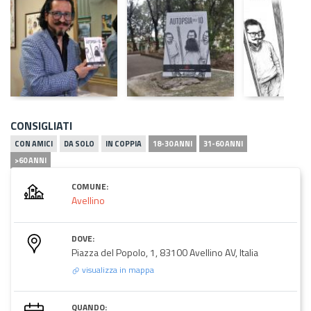
CONSIGLIATI
CON AMICI
DA SOLO
IN COPPIA
18-30 ANNI
31-60 ANNI
>60 ANNI
COMUNE:
Avellino
DOVE:
Piazza del Popolo, 1, 83100 Avellino AV, Italia
visualizza in mappa
QUANDO: