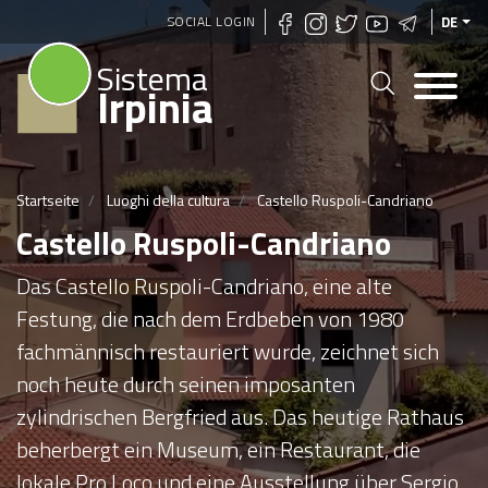
Direkt
SOCIAL LOGIN
DE
zum
Sistema
Inhalt
Irpinia
Startseite
Luoghi della cultura
Castello Ruspoli-Candriano
Castello Ruspoli-Candriano
Das Castello Ruspoli-Candriano, eine alte
Festung, die nach dem Erdbeben von 1980
fachmännisch restauriert wurde, zeichnet sich
noch heute durch seinen imposanten
zylindrischen Bergfried aus. Das heutige Rathaus
beherbergt ein Museum, ein Restaurant, die
lokale Pro Loco und eine Ausstellung über Sergio