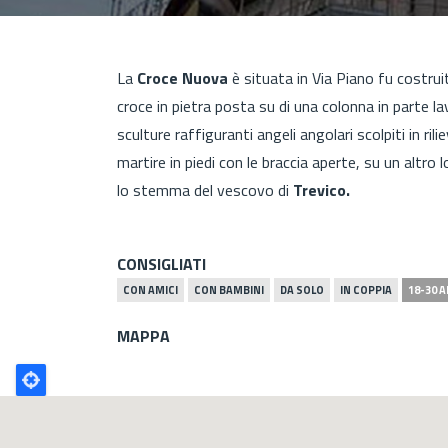
La
Croce Nuova
è situata in Via Piano fu costrui
croce in pietra posta su di una colonna in parte la
sculture raffiguranti angeli angolari scolpiti in rili
martire in piedi con le braccia aperte, su un altr
lo stemma del vescovo di
Trevico.
CONSIGLIATI
CON AMICI
CON BAMBINI
DA SOLO
IN COPPIA
18-30 A
MAPPA
Poligono
GEO