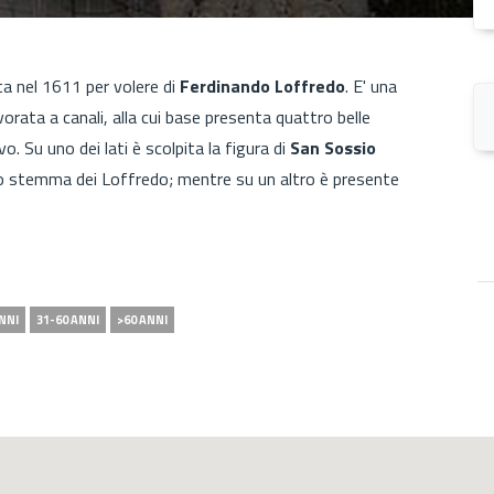
ta nel 1611 per volere di
Ferdinando Loffredo
. E' una
vorata a canali, alla cui base presenta quattro belle
evo. Su uno dei lati è scolpita la figura di
San Sossio
o lo stemma dei Loffredo; mentre su un altro è presente
NNI
31-60 ANNI
>60 ANNI