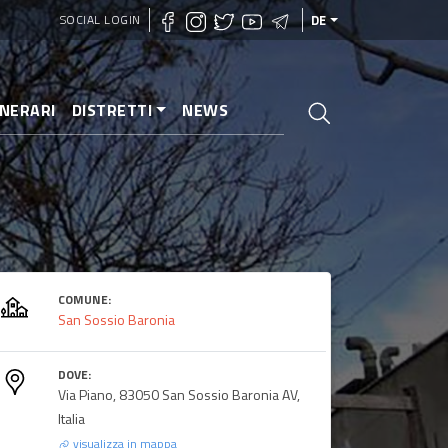
SOCIAL LOGIN
DE
INERARI
DISTRETTI
NEWS
COMUNE:
San Sossio Baronia
DOVE:
Via Piano, 83050 San Sossio Baronia AV,
Italia
visualizza in mappa