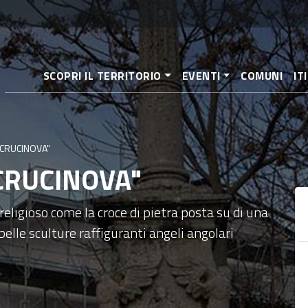
Direkt
zum
Inhalt
SCOPRI IL TERRITORIO
EVENTI
COMUNI
IT
 "CRUCINOVA"
 "CRUCINOVA"
eligioso come la croce di pietra posta su di una
belle sculture raffiguranti angeli angolari