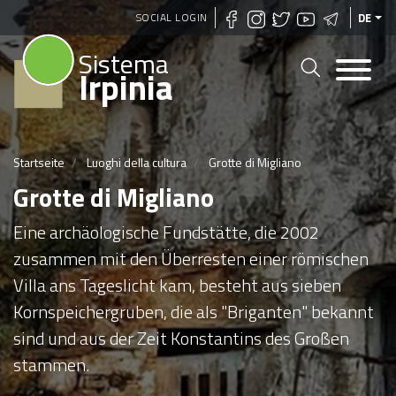
Direkt
SOCIAL LOGIN
DE
zum
Sistema
Inhalt
Irpinia
Startseite
Luoghi della cultura
Grotte di Migliano
Grotte di Migliano
Eine archäologische Fundstätte, die 2002
zusammen mit den Überresten einer römischen
Villa ans Tageslicht kam, besteht aus sieben
Kornspeichergruben, die als "Briganten" bekannt
sind und aus der Zeit Konstantins des Großen
stammen.