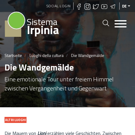
Direkt
SOCIAL LOGIN
DE
zum
Sistema
Inhalt
Irpinia
Startseite
Luoghi della cultura
Die Wandgemälde
Die Wandgemälde
Eine emotionale Tour unter freiem Himmel
zwischen Vergangenheit und Gegenwart
ALTRI LUOGHI
Die Mauern von
Lioni
erzählen viele Geschichten. Zwischen