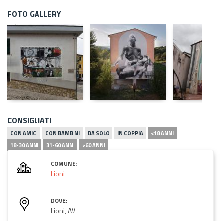
FOTO GALLERY
CONSIGLIATI
CON AMICI
CON BAMBINI
DA SOLO
IN COPPIA
<18 ANNI
18-30 ANNI
31-60 ANNI
>60 ANNI
COMUNE:
Lioni
DOVE:
Lioni, AV