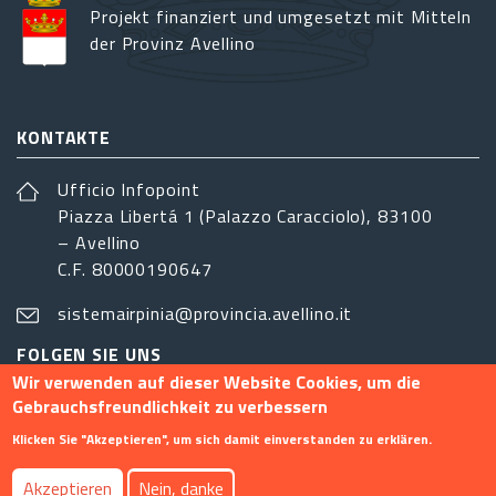
Projekt finanziert und umgesetzt mit Mitteln
der Provinz Avellino
KONTAKTE
Ufficio Infopoint
Piazza Libertá 1 (Palazzo Caracciolo), 83100
– Avellino
C.F. 80000190647
sistemairpinia@provincia.avellino.it
FOLGEN SIE UNS
Wir verwenden auf dieser Website Cookies, um die
Gebrauchsfreundlichkeit zu verbessern
Klicken Sie "Akzeptieren", um sich damit einverstanden zu erklären.
Footer menu
Akzeptieren
Nein, danke
Info
Kontakt
Privacy