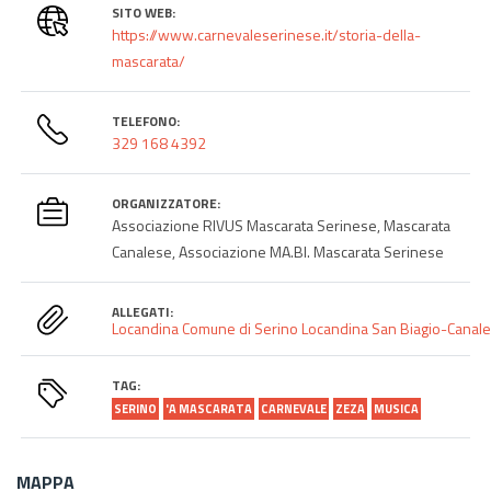
SITO WEB:
https://www.carnevaleserinese.it/storia-della-
mascarata/
TELEFONO:
329 168 4392
ORGANIZZATORE:
Associazione RIVUS Mascarata Serinese, Mascarata
Canalese, Associazione MA.BI. Mascarata Serinese
ALLEGATI:
Locandina Comune di Serino
Locandina San Biagio-Canale-
TAG:
SERINO
'A MASCARATA
CARNEVALE
ZEZA
MUSICA
MAPPA