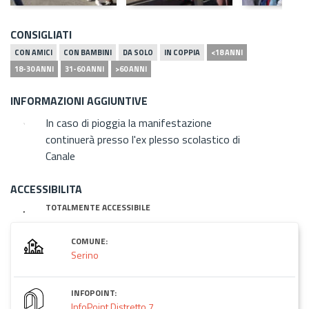
CONSIGLIATI
CON AMICI
CON BAMBINI
DA SOLO
IN COPPIA
<18 ANNI
18-30 ANNI
31-60 ANNI
>60 ANNI
INFORMAZIONI AGGIUNTIVE
In caso di pioggia la manifestazione
continuerà presso l'ex plesso scolastico di
Canale
ACCESSIBILITA
TOTALMENTE ACCESSIBILE
COMUNE:
Serino
INFOPOINT:
InfoPoint Distretto 7