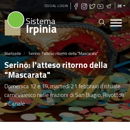
Direkt
SOCIAL LOGIN
DE
zum
Sistema
Inhalt
Irpinia
Startseite
Serino: l'atteso ritorno della "Mascarata"
Serino: l'atteso ritorno della
"Mascarata"
Domenica 12 e 19, martedì 21 febbraio il rituale
carnevalesco nelle frazioni di San Biagio, Rivottoli
e Canale