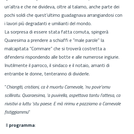
un’altra e che ne divideva, oltre al talamo, anche parte dei
pochi soldi che quest’ultimo guadagnava arrangiandosi con
i lavori più degradanti e umilianti del mondo.
La sorpresa di essere stata fatta cornuta, spingerà
Quaresima a prendere a schiaffi e "male parole" la
malcapitata “Commare” che si troverà costretta a
difendersi rispondendo alle botte e alle numerose ingiurie.
Inutilmente il parroco, il sindaco e il notaio, amanti di
entrambe le donne, tenteranno di dividerle.
“
Chiangiti, cristiani, ca è muortu Carnevale, ‘nu povir’omu
scilliratu. Quaraesima, ‘a puvirella, aspettava tantu l’attesa, ca
rivistivi a luttu ‘stu paese. E mò ririmu e pazziamo a Carnevale
fistiggiammu
"
Il
programma
: