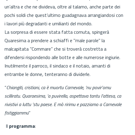
un’altra e che ne divideva, oltre al talamo, anche parte dei
pochi soldi che quest’ultimo guadagnava arrangiandosi con
i lavori più degradanti e umilianti del mondo.
La sorpresa di essere stata fatta cornuta, spingerà
Quaresima a prendere a schiaffi e "male parole" la
malcapitata “Commare” che si troverà costretta a
difendersi rispondendo alle botte e alle numerose ingiurie.
Inutilmente il parroco, il sindaco e il notaio, amanti di
entrambe le donne, tenteranno di dividerle.
“
Chiangiti, cristiani, ca è muortu Carnevale, ‘nu povir’omu
scilliratu. Quaraesima, ‘a puvirella, aspettava tantu l’attesa, ca
rivistivi a luttu ‘stu paese. E mò ririmu e pazziamo a Carnevale
fistiggiammu
"
Il
programma
: