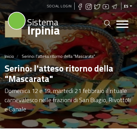
Pasar
SOCIAL LOGIN
ES
al
Sistema
contenido
Irpinia
principal
Inicio
Serino: l'atteso ritorno della "Mascarata"
Serino: l'atteso ritorno della
"Mascarata"
Domenica 12 e 19, martedì 21 febbraio il rituale
carnevalesco nelle frazioni di San Biagio, Rivottoli
e Canale