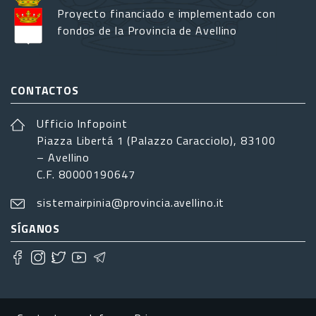
Proyecto financiado e implementado con
fondos de la Provincia de Avellino
CONTACTOS
Ufficio Infopoint
Piazza Libertá 1 (Palazzo Caracciolo), 83100
– Avellino
C.F. 80000190647
sistemairpinia@provincia.avellino.it
SÍGANOS
Footer menu