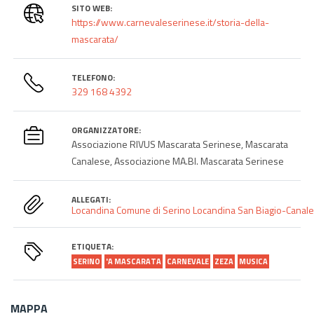
SITO WEB:
https://www.carnevaleserinese.it/storia-della-
mascarata/
TELEFONO:
329 168 4392
ORGANIZZATORE:
Associazione RIVUS Mascarata Serinese, Mascarata
Canalese, Associazione MA.BI. Mascarata Serinese
ALLEGATI:
Locandina Comune di Serino
Locandina San Biagio-Canale-
ETIQUETA:
SERINO
'A MASCARATA
CARNEVALE
ZEZA
MUSICA
MAPPA