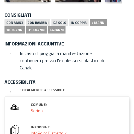
CONSIGLIATI
CON AMICI
CON BAMBINI
DA SOLO
IN COPPIA
<18 ANNI
18-30 ANNI
31-60 ANNI
>60 ANNI
INFORMAZIONI AGGIUNTIVE
In caso di pioggia la manifestazione
continuerà presso l'ex plesso scolastico di
Canale
ACCESSIBILITA
TOTALMENTE ACCESSIBILE
COMUNE:
Serino
INFOPOINT:
InfoPoint Distretto 7