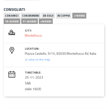
CONSIGLIATI
CON AMICI
CON BAMBINI
DA SOLO
IN COPPIA
<18 ANNI
18-30 ANNI
31-60 ANNI
>60 ANNI
CITY:
Montefusco
LOCATION:
Piazza Castello, 9/15, 83030 Montefusco AV, Italia
view on the map
TIMETABLE:
25-11-2023
SAB
dalle 18:00