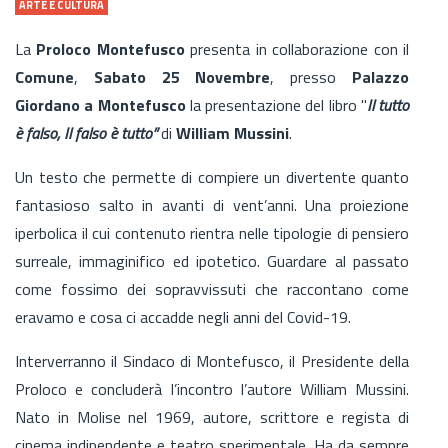
ARTE E CULTURA
La
Proloco Montefusco
presenta in collaborazione con il
Comune
,
Sabato 25 Novembre
, presso
Palazzo
Giordano a Montefusco
la presentazione del libro "
Il tutto
è falso, Il falso è tutto”
di
William Mussini
.
Un testo che permette di compiere un divertente quanto
fantasioso salto in avanti di vent’anni. Una proiezione
iperbolica il cui contenuto rientra nelle tipologie di pensiero
surreale, immaginifico ed ipotetico. Guardare al passato
come fossimo dei sopravvissuti che raccontano come
eravamo e cosa ci accadde negli anni del Covid-19.
Interverranno il Sindaco di Montefusco, il Presidente della
Proloco e concluderà l’incontro l’autore William Mussini.
Nato in Molise nel 1969, autore, scrittore e regista di
cinema indipendente e teatro sperimentale. Ha da sempre