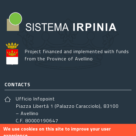
Project financed and implemented with funds
from the Province of Avellino
CONTACTS
Ufficio Infopoint
Piazza Libertá 1 (Palazzo Caracciolo), 83100
– Avellino
C.F. 80000190647
We use cookies on this site to improve your user
sistemairpinia@provincia.avellino.it
experience