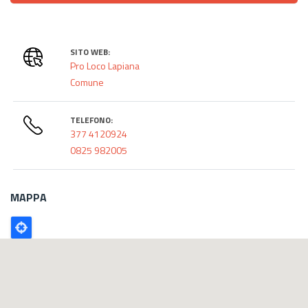
SITO WEB:
Pro Loco Lapiana
Comune
TELEFONO:
377 4120924
0825 982005
MAPPA
Poligono
GEO