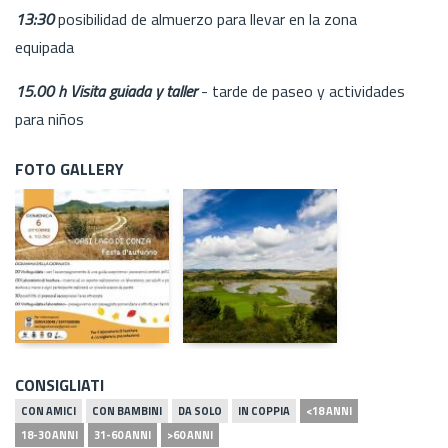
13:30
posibilidad de almuerzo para llevar en la zona
equipada
15.00 h Visita guiada y taller
- tarde de paseo y actividades
para niños
FOTO GALLERY
CONSIGLIATI
CON AMICI
CON BAMBINI
DA SOLO
IN COPPIA
<18 ANNI
18-30 ANNI
31-60 ANNI
>60 ANNI