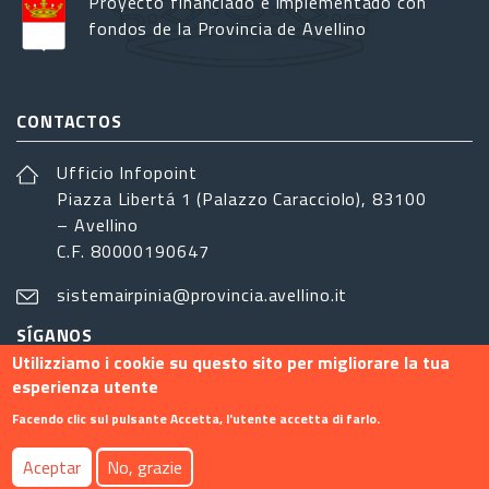
Proyecto financiado e implementado con
fondos de la Provincia de Avellino
CONTACTOS
Ufficio Infopoint
Piazza Libertá 1 (Palazzo Caracciolo), 83100
– Avellino
C.F. 80000190647
sistemairpinia@provincia.avellino.it
SÍGANOS
Utilizziamo i cookie su questo sito per migliorare la tua
esperienza utente
Facendo clic sul pulsante Accetta, l'utente accetta di farlo.
Footer menu
Aceptar
No, grazie
Contacto
Info
Privacy