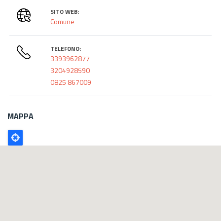
SITO WEB:
Comune
TELEFONO:
3393962877
3204928590
0825 867009
MAPPA
Poligono
GEO