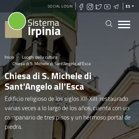
Pasar
SOCIAL LOGIN
ES
al
Sistema
contenido
Irpinia
principal
Inicio
Luoghi della cultura
Chiesa di S. Michele di Sant'Angelo all'Esca
Chiesa di S. Michele di
Sant'Angelo all'Esca
Edificio religioso de los siglos XII-XIII: restaurado
varias veces a lo largo de los años, cuenta con un
campanario de tres pisos y un hermoso portal de
piedra.